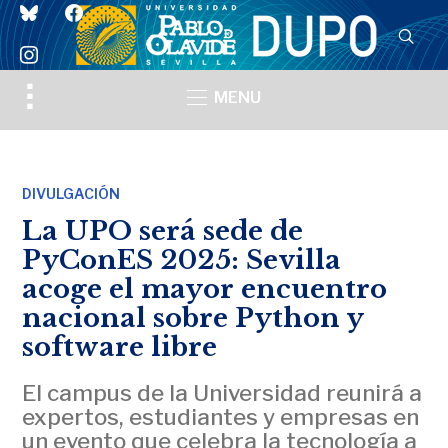
bluesky
facebook
instagram
Toggle
MENU
sidebar
&
navigation
DIVULGACIÓN
La UPO será sede de
PyConES 2025: Sevilla
acoge el mayor encuentro
nacional sobre Python y
software libre
El campus de la Universidad reunirá a
expertos, estudiantes y empresas en
un evento que celebra la tecnología a