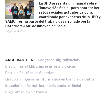
La UPO presenta un manual sobre
‘Innovación Social’ para abordar los
retos sociales actuales La obra,
coordinada por expertos de la UPO y
SAMU, forma parte del trabajo desarrollado por la
Cátedra ‘SAMU de Innovación Social’
22 junio 2026
ARCHIVADO EN:
,
,
Congreso
digitalización
,
,
Disciplinas STEM
Empresas tecnológicas
,
Escuela Politécnica Superior
,
Grado en Ingeniería Informática en Ciencia de Datos
,
,
Ingeniería Informática
inteligencia artificial
,
Programación
Software