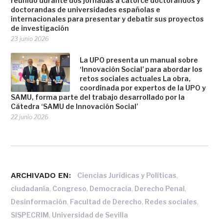
reunido durante dos jornadas a catorce doctorandos y
doctorandas de universidades españolas e
internacionales para presentar y debatir sus proyectos
de investigación
23 junio 2026
La UPO presenta un manual sobre
‘Innovación Social’ para abordar los
retos sociales actuales La obra,
coordinada por expertos de la UPO y
SAMU, forma parte del trabajo desarrollado por la
Cátedra ‘SAMU de Innovación Social’
22 junio 2026
ARCHIVADO EN:
,
Ciencias Jurídicas y Políticas
,
,
,
,
ciudadanía
Congreso
Democracia
Derecho Penal
,
,
,
Desinformación
Facultad de Derecho
Redes sociales
,
SISPECRIM
Universidad de Sevilla