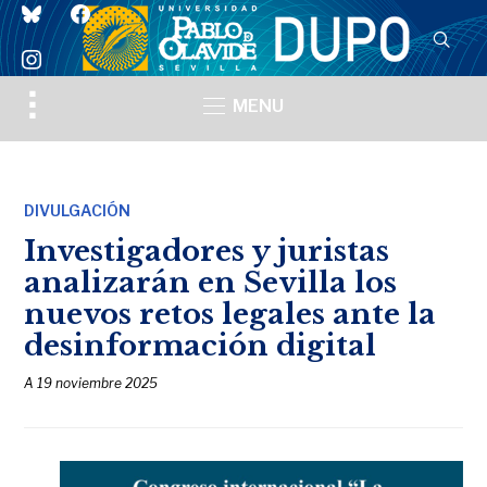
bluesky
facebook
instagram
Toggle
MENU
sidebar
&
navigation
DIVULGACIÓN
Investigadores y juristas
analizarán en Sevilla los
nuevos retos legales ante la
desinformación digital
A
19 noviembre 2025