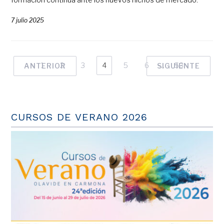
7 julio 2025
1
2
3
4
5
6
…
53
ANTERIOR
SIGUIENTE
CURSOS DE VERANO 2026