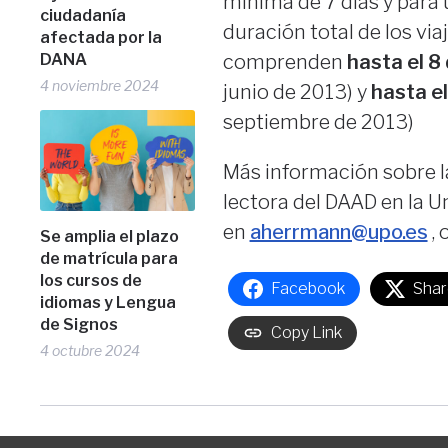
mínima de 7 días y para 
ciudadanía
duración total de los via
afectada por la
DANA
comprenden
hasta el 8
4 noviembre 2024
junio de 2013) y
hasta el
septiembre de 2013)
Más información sobre 
lectora del DAAD en la U
en
aherrmann@upo.es
, 
Se amplia el plazo
de matrícula para
los cursos de
Facebook
Shar
idiomas y Lengua
de Signos
Copy Link
4 octubre 2024