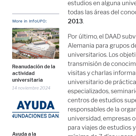
estudios en alguna univ
todas las áreas del cono
2013
.
More in InfoUPO:
Por último, el DAAD subv
Alemania para grupos de
universitarios. Los objet
transmisión de conocimi
Reanudación de la
visitas y charlas informat
actividad
universitaria
universitario de práctic
14 noviembre 2024
especializados, seminario
centros de estudios sup
responsables de la organ
universidad, empresas o
para viajes de estudios 
Ayuda a la