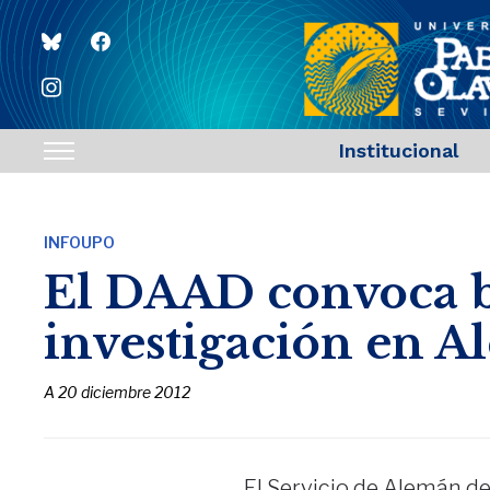
bluesky
facebook
instagram
Institucional
Toggle
sidebar
&
INFOUPO
navigation
El DAAD convoca b
investigación en A
A
20 diciembre 2012
El Servicio de Alemán 