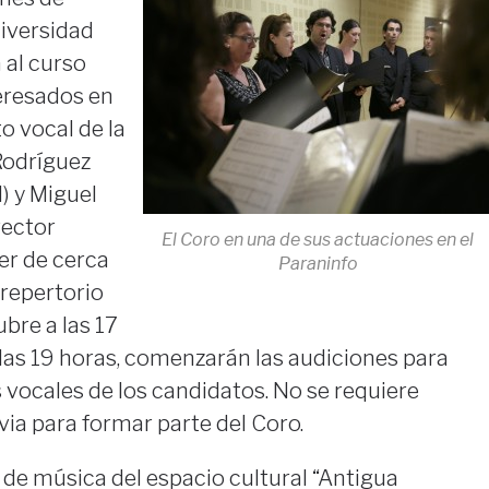
niversidad
 al curso
eresados en
o vocal de la
Rodríguez
) y Miguel
rector
El Coro en una de sus actuaciones en el
er de cerca
Paraninfo
 repertorio
bre a las 17
 las 19 horas, comenzarán las audiciones para
vocales de los candidatos. No se requiere
ia para formar parte del Coro.
a de música del espacio cultural “Antigua