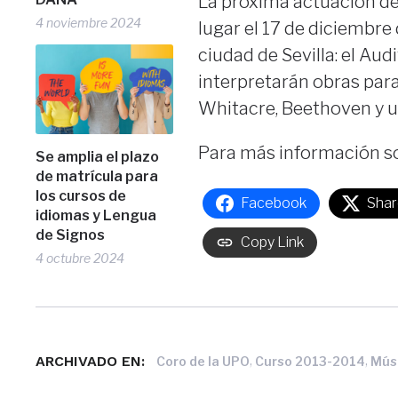
La próxima actuación de
4 noviembre 2024
lugar el 17 de diciembr
ciudad de Sevilla: el Aud
interpretarán obras para ó
Whitacre, Beethoven y un
Para más información so
Se amplia el plazo
de matrícula para
los cursos de
Facebook
Shar
idiomas y Lengua
de Signos
Copy Link
4 octubre 2024
ARCHIVADO EN:
,
,
Coro de la UPO
Curso 2013-2014
Mús