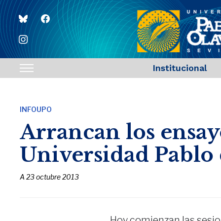
bluesky
facebook
instagram
Institucional
Toggle
sidebar
&
INFOUPO
navigation
Arrancan los ensay
Universidad Pablo
A
23 octubre 2013
Hoy comienzan las sesio