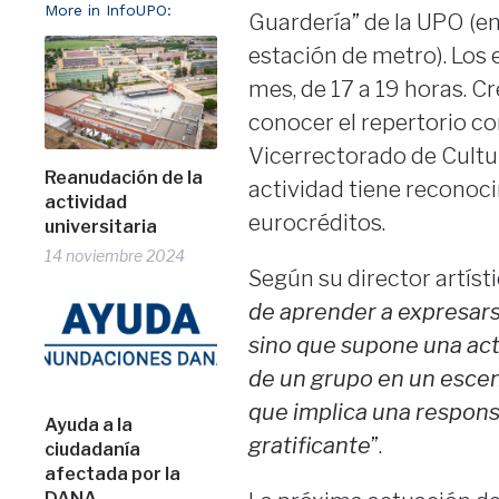
More in InfoUPO:
Guardería” de la UPO (ent
estación de metro). Los 
mes, de 17 a 19 horas. C
conocer el repertorio cor
Vicerrectorado de Cultu
Reanudación de la
actividad tiene reconoci
actividad
eurocréditos.
universitaria
14 noviembre 2024
Según su director artíst
de aprender a expresars
sino que supone una act
de un grupo en un esce
que implica una respons
Ayuda a la
gratificante
”.
ciudadanía
afectada por la
DANA