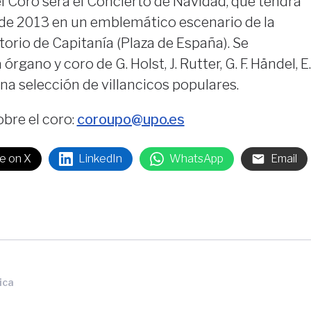
l Coro será el Concierto de Navidad, que tendrá
e de 2013 en un emblemático escenario de la
itorio de Capitanía (Plaza de España). Se
rgano y coro de G. Holst, J. Rutter, G. F. Händel, E.
a selección de villancicos populares.
bre el coro:
coroupo@upo.es
e on X
LinkedIn
WhatsApp
Email
ica