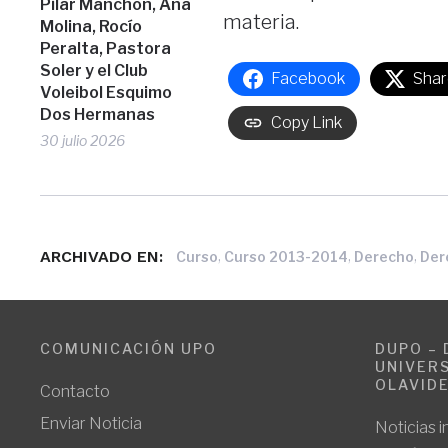
Pilar Manchón, Ana
materia.
Molina, Rocío
Peralta, Pastora
Soler y el Club
Facebook
Shar
Voleibol Esquimo
Dos Hermanas
Copy Link
30 julio 2026
ARCHIVADO EN:
,
,
,
Curso
Curso 2013-2014
Derecho
Der
COMUNICACIÓN UPO
DUPO – 
UNIVERS
OLAVID
Contacto
Enviar Noticia
Noticias i