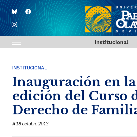
bluesky
facebook
instagram
Institucional
Toggle
sidebar
&
INSTITUCIONAL
navigation
Inauguración en l
edición del Curso d
Derecho de Familia
A
18 octubre 2013