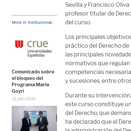
Sevilla y Francisco Oliva
profesor titular de Derec
del curso.
More in Institucional:
Los principales objetivo
práctico del Derecho de 
las principales novedad
normativos que regulan l
competencias necesarias 
Comunicado sobre
el bloqueo del
y sucesiones, entre otros
Programa María
Goyri
Durante su intervención
31 julio 2026
este curso constituye un
del Derecho, que deman
ha declarado que el Der
la administración del De