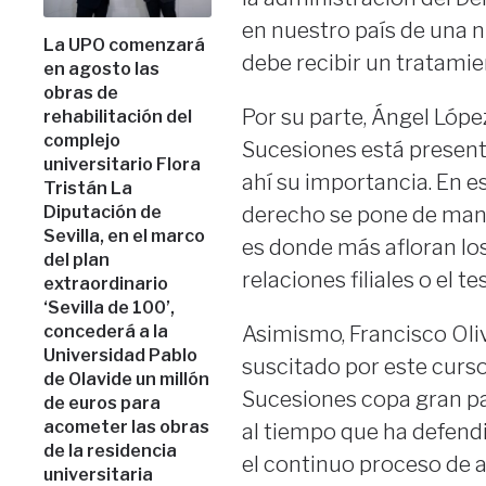
en nuestro país de una nue
La UPO comenzará
debe recibir un tratami
en agosto las
obras de
Por su parte, Ángel Lópe
rehabilitación del
complejo
Sucesiones está presente
universitario Flora
ahí su importancia. En e
Tristán La
Diputación de
derecho se pone de manif
Sevilla, en el marco
es donde más afloran lo
del plan
relaciones filiales o el t
extraordinario
‘Sevilla de 100’,
concederá a la
Asimismo, Francisco Oliv
Universidad Pablo
suscitado por este curso
de Olavide un millón
Sucesiones copa gran part
de euros para
acometer las obras
al tiempo que ha defendi
de la residencia
el continuo proceso de a
universitaria