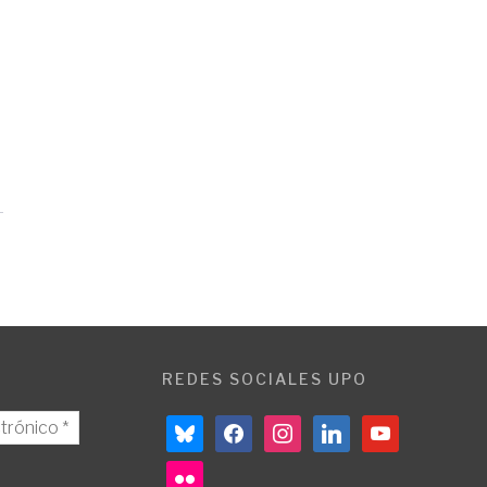
REDES SOCIALES UPO
bluesky
facebook
instagram
linkedin
youtube
flickr