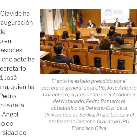
 Olavide ha
inauguración
 de
io en
cesiones,
Dicho acto ha
secretario
d, José
El acto ha estado presidido por el
ra, quien ha
secretario general de la UPO, José Antonio
Colmenero; el presidente de la Academia
Pedro
del Notariado, Pedro Romero; el
nte de la
catedrático de Derecho Civil de la
; Ángel
Universidad de Sevilla, Ángel López, y el
profesor de Derecho Civil de la UPO
co de
Francisco Oliva
ersidad de