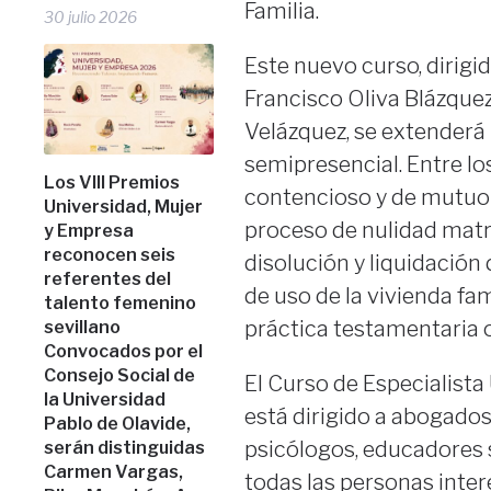
Familia.
30 julio 2026
Este nuevo curso, dirigi
Francisco Oliva Blázque
Velázquez, se extenderá 
semipresencial. Entre lo
Los VIII Premios
contencioso y de mutuo a
Universidad, Mujer
proceso de nulidad matri
y Empresa
reconocen seis
disolución y liquidació
referentes del
de uso de la vivienda fa
talento femenino
práctica testamentaria o 
sevillano
Convocados por el
Consejo Social de
El Curso de Especialista
la Universidad
está dirigido a abogados,
Pablo de Olavide,
psicólogos, educadores 
serán distinguidas
Carmen Vargas,
todas las personas inter