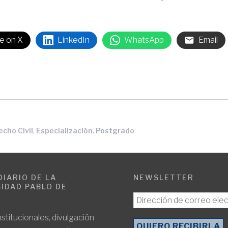
e on X
LinkedIn
WhatsApp
Email
,
,
echo Civil
Especialización
Postgrado
DIARIO DE LA
NEWSLETTER
IDAD PABLO DE
E
nstitucionales, divulgación