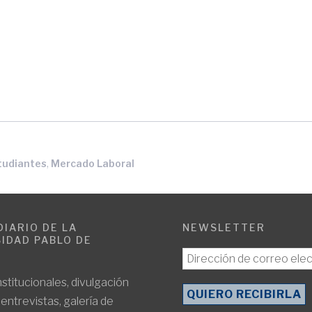
,
tudiantes
Mercado Laboral
DIARIO DE LA
NEWSLETTER
IDAD PABLO DE
E
nstitucionales, divulgación
, entrevistas, galería de