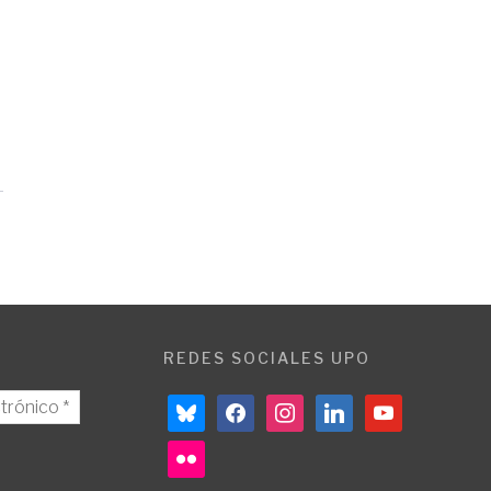
REDES SOCIALES UPO
bluesky
facebook
instagram
linkedin
youtube
flickr