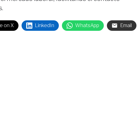
s.
e on X
LinkedIn
WhatsApp
Email