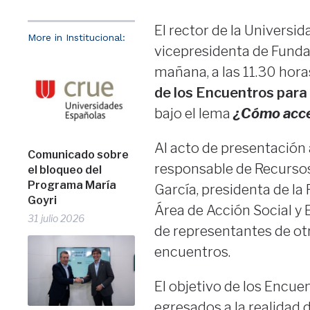
El rector de la Universi
More in Institucional:
vicepresidenta de Fundac
mañana, a las 11.30 horas
de los Encuentros para
bajo el lema
¿Cómo acce
Al acto de presentación
Comunicado sobre
responsable de Recurso
el bloqueo del
Programa María
García, presidenta de la
Goyri
Área de Acción Social y
31 julio 2026
de representantes de ot
encuentros.
El objetivo de los Encue
egresados a la realidad 