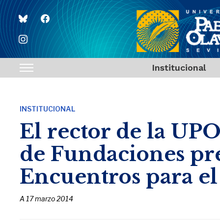
bluesky
facebook
instagram
Institucional
Toggle
sidebar
&
INSTITUCIONAL
navigation
El rector de la UPO
de Fundaciones pre
Encuentros para e
A
17 marzo 2014