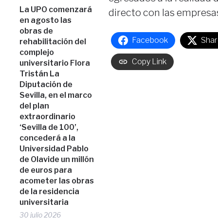
La UPO comenzará
directo con las empresa
en agosto las
obras de
Facebook
Shar
rehabilitación del
complejo
Copy Link
universitario Flora
Tristán La
Diputación de
Sevilla, en el marco
del plan
extraordinario
‘Sevilla de 100’,
concederá a la
Universidad Pablo
de Olavide un millón
de euros para
acometer las obras
de la residencia
universitaria
30 julio 2026