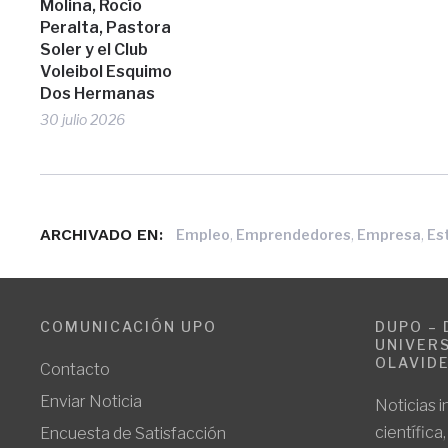
Molina, Rocío
Peralta, Pastora
Soler y el Club
Voleibol Esquimo
Dos Hermanas
30 julio 2026
ARCHIVADO EN:
,
,
,
Empleo
Emprendedores
Empresa
Es
COMUNICACIÓN UPO
DUPO – 
UNIVERS
OLAVID
Contacto
Enviar Noticia
Noticias i
científica
Encuesta de Satisfacción