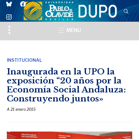
bluesky
facebook
instagram
Toggle
MENU
sidebar
&
navigation
INSTITUCIONAL
Inaugurada en la UPO la
exposición “20 años por la
Economía Social Andaluza:
Construyendo juntos»
A
21 enero 2015