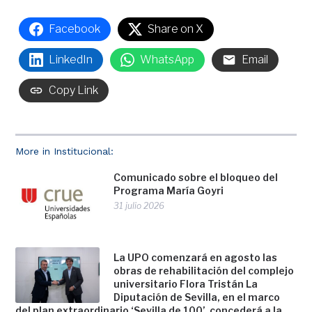
Facebook
Share on X
LinkedIn
WhatsApp
Email
Copy Link
More in Institucional:
Comunicado sobre el bloqueo del
Programa María Goyri
31 julio 2026
La UPO comenzará en agosto las
obras de rehabilitación del complejo
universitario Flora Tristán La
Diputación de Sevilla, en el marco
del plan extraordinario ‘Sevilla de 100’, concederá a la