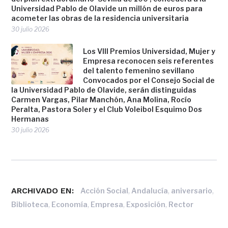
Universidad Pablo de Olavide un millón de euros para
acometer las obras de la residencia universitaria
30 julio 2026
Los VIII Premios Universidad, Mujer y
Empresa reconocen seis referentes
del talento femenino sevillano
Convocados por el Consejo Social de
la Universidad Pablo de Olavide, serán distinguidas
Carmen Vargas, Pilar Manchón, Ana Molina, Rocío
Peralta, Pastora Soler y el Club Voleibol Esquimo Dos
Hermanas
30 julio 2026
ARCHIVADO EN:
,
,
,
Acción Social
Andalucía
aniversario
,
,
,
,
Biblioteca
Economía
Empresa
Exposición
Rector