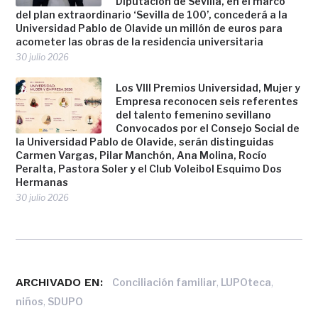
Diputación de Sevilla, en el marco
del plan extraordinario ‘Sevilla de 100’, concederá a la
Universidad Pablo de Olavide un millón de euros para
acometer las obras de la residencia universitaria
30 julio 2026
Los VIII Premios Universidad, Mujer y
Empresa reconocen seis referentes
del talento femenino sevillano
Convocados por el Consejo Social de
la Universidad Pablo de Olavide, serán distinguidas
Carmen Vargas, Pilar Manchón, Ana Molina, Rocío
Peralta, Pastora Soler y el Club Voleibol Esquimo Dos
Hermanas
30 julio 2026
ARCHIVADO EN:
,
,
Conciliación familiar
LUPOteca
,
niños
SDUPO