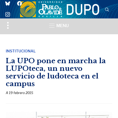
bluesky
facebook
instagram
Toggle
MENU
sidebar
&
navigation
INSTITUCIONAL
La UPO pone en marcha la
LUPOteca, un nuevo
servicio de ludoteca en el
campus
A
19 febrero 2015