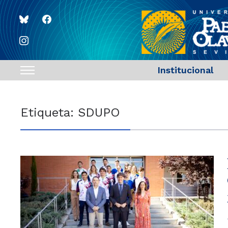
bluesky
facebook
instagram
Institucional
Toggle
sidebar
&
Etiqueta:
SDUPO
navigation