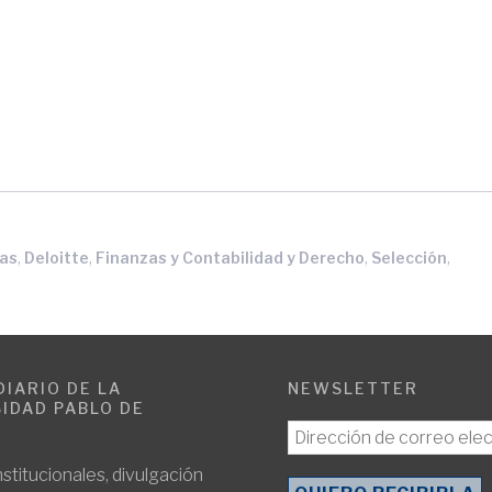
,
,
,
,
sas
Deloitte
Finanzas y Contabilidad y Derecho
Selección
DIARIO DE LA
NEWSLETTER
IDAD PABLO DE
E
nstitucionales, divulgación