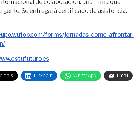
nternacional de colaboración, una firma que
 gente. Se entregará certificado de asistencia.
teupo.wufoo.com/forms/jornadas-como-afrontar
n/
ww.estufuturo.es
e on X
LinkedIn
WhatsApp
Email