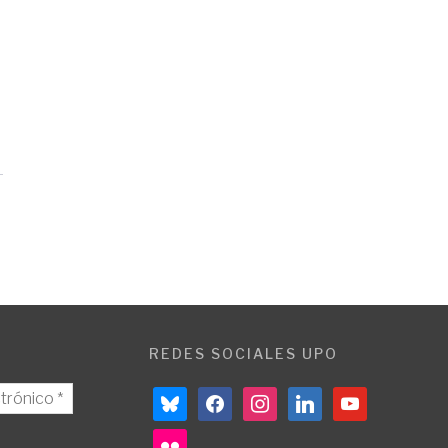
REDES SOCIALES UPO
bluesky
facebook
instagram
linkedin
youtube
flickr