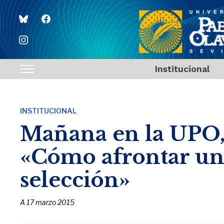
bluesky
facebook
instagram
Institucional
Toggle
sidebar
&
INSTITUCIONAL
navigation
Mañana en la UPO, 
«Cómo afrontar un
selección»
A
17 marzo 2015