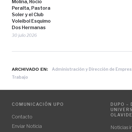
Molina, Rocío
Peralta, Pastora
Soler y el Club
Voleibol Esquimo
Dos Hermanas
30 julio 2026
ARCHIVADO EN:
Administración y Dirección de Empre
Trabajo
COMUNICACIÓN UPO
DUPO – 
UNIVERS
OLAVID
Contacto
Enviar Noticia
Noticias i