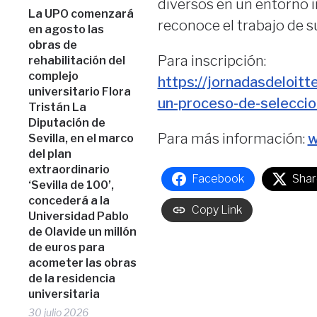
diversos en un entorno i
La UPO comenzará
reconoce el trabajo de su
en agosto las
obras de
Para inscripción:
rehabilitación del
complejo
https://jornadasdeloit
universitario Flora
un-proceso-de-seleccio
Tristán La
Diputación de
Para más información:
w
Sevilla, en el marco
del plan
extraordinario
Facebook
Shar
‘Sevilla de 100’,
concederá a la
Copy Link
Universidad Pablo
de Olavide un millón
de euros para
acometer las obras
de la residencia
universitaria
30 julio 2026