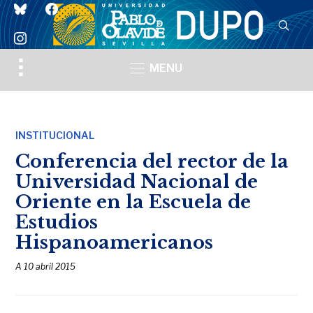
bluesky
facebook
instagram
Toggle
MENU
sidebar
&
navigation
INSTITUCIONAL
Conferencia del rector de la
Universidad Nacional de
Oriente en la Escuela de
Estudios
Hispanoamericanos
A
10 abril 2015