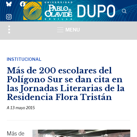
bluesky
facebook
instagram
Toggle
MENU
sidebar
&
navigation
INSTITUCIONAL
Más de 200 escolares del
Polígono Sur se dan cita en
las Jornadas Literarias de la
Residencia Flora Tristán
A
13 mayo 2015
Más de