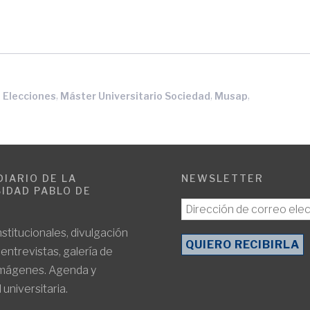
,
,
,
,
Elecciones
Máster Universitario Sociedad
Musap
DIARIO DE LA
NEWSLETTER
IDAD PABLO DE
E
nstitucionales, divulgación
, entrevistas, galería de
imágenes. Agenda y
 universitaria.