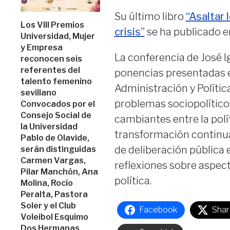
Su último libro
“Asaltar 
Los VIII Premios
crisis”
se ha publicado en
Universidad, Mujer
y Empresa
La conferencia de José I
reconocen seis
referentes del
ponencias presentadas e
talento femenino
Administración y Polític
sevillano
problemas sociopolíticos
Convocados por el
Consejo Social de
cambiantes entre la polí
la Universidad
transformación continua
Pablo de Olavide,
de deliberación pública 
serán distinguidas
Carmen Vargas,
reflexiones sobre aspecto
Pilar Manchón, Ana
política.
Molina, Rocío
Peralta, Pastora
Soler y el Club
Facebook
Shar
Voleibol Esquimo
Dos Hermanas