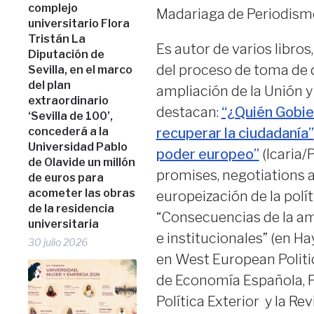
complejo
Madariaga de Periodismo
universitario Flora
Tristán La
Es autor de varios libros
Diputación de
del proceso de toma de 
Sevilla, en el marco
del plan
ampliación de la Unión y 
extraordinario
destacan:
“¿Quién Gobie
‘Sevilla de 100’,
concederá a la
recuperar la ciudadanía”
Universidad Pablo
poder europeo”
(Icaria/
de Olavide un millón
promises, negotiations 
de euros para
acometer las obras
europeización de la polít
de la residencia
“Consecuencias de la amp
universitaria
e institucionales” (en H
30 julio 2026
en West European Politi
de Economía Española, F
Política Exterior y la Re