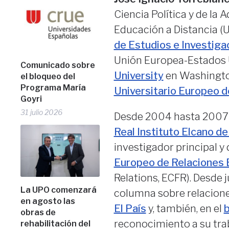
Ciencia Política y de la
Educación a Distancia (
de Estudios e Investiga
Unión Europea-Estados U
Comunicado sobre
University
en Washington
el bloqueo del
Programa María
Universitario Europeo d
Goyri
31 julio 2026
Desde 2004 hasta 2007 fu
Real Instituto Elcano d
investigador principal y 
Europeo de Relaciones 
Relations, ECFR). Desde 
La UPO comenzará
columna sobre relaciones 
en agosto las
El País
y, también, en el
b
obras de
reconocimiento a su trab
rehabilitación del