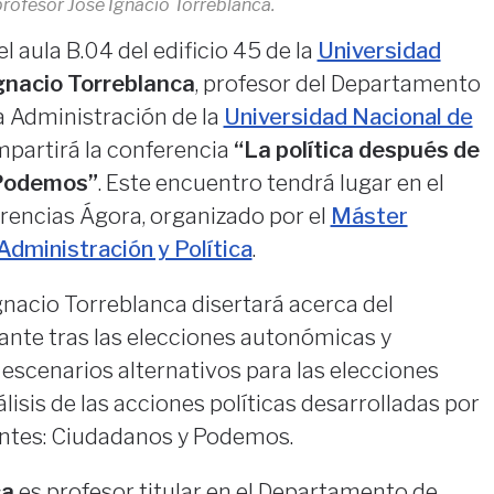
profesor José Ignacio Torreblanca.
el aula B.04 del edificio 45 de la
Universidad
gnacio Torreblanca
, profesor del Departamento
la Administración de la
Universidad Nacional de
impartirá la conferencia
“La política después de
y Podemos”
. Este encuentro tendrá lugar en el
rencias Ágora, organizado por el
Máster
Administración y Política
.
Ignacio Torreblanca disertará acerca del
tante tras las elecciones autonómicas y
 escenarios alternativos para las elecciones
álisis de las acciones políticas desarrolladas por
entes: Ciudadanos y Podemos.
ca
es profesor titular en el Departamento de