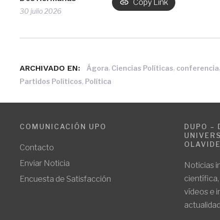
Copy Link
30 julio 2026
ARCHIVADO EN:
,
,
Ágora
Ciencias Políticas
conferencia
,
Partidos Políticos
Política
COMUNICACIÓN UPO
DUPO – 
UNIVERS
OLAVID
Contacto
Enviar Noticia
Noticias i
científica
Encuesta de Satisfacción
vídeos e 
actualidad