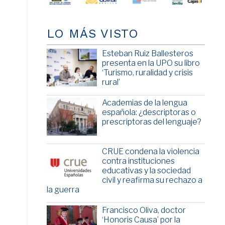
LO MÁS VISTO
Esteban Ruiz Ballesteros
presenta en la UPO su libro
‘Turismo, ruralidad y crisis
rural’
Academias de la lengua
española: ¿descriptoras o
prescriptoras del lenguaje?
CRUE condena la violencia
contra instituciones
educativas y la sociedad
civil y reafirma su rechazo a
la guerra
Francisco Oliva, doctor
‘Honoris Causa’ por la