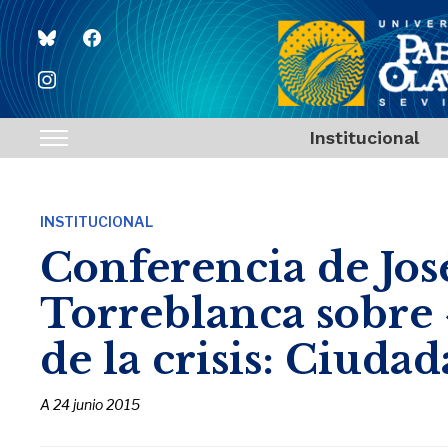
bluesky
facebook
instagram
Institucional
Toggle
sidebar
&
INSTITUCIONAL
navigation
Conferencia de Jos
Torreblanca sobre 
de la crisis: Ciud
A
24 junio 2015