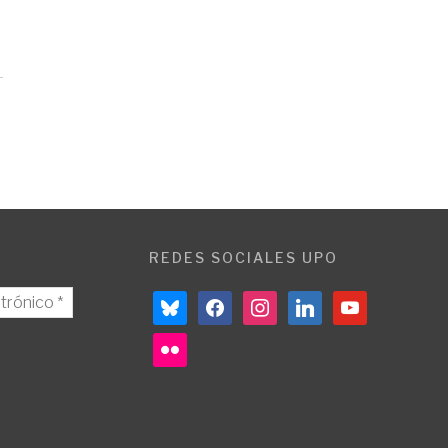
REDES SOCIALES UPO
bluesky
facebook
instagram
linkedin
youtube
flickr