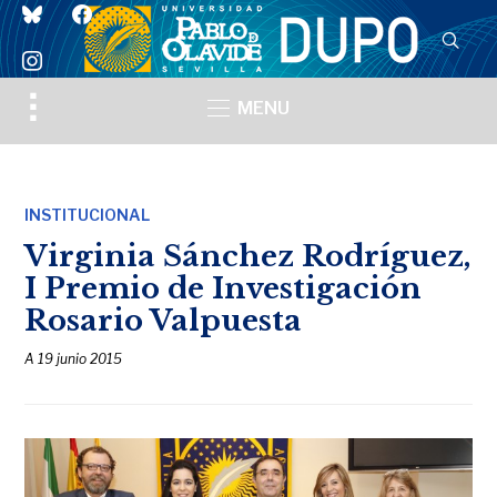
bluesky
facebook
instagram
Toggle
MENU
sidebar
&
navigation
INSTITUCIONAL
Virginia Sánchez Rodríguez,
I Premio de Investigación
Rosario Valpuesta
A
19 junio 2015