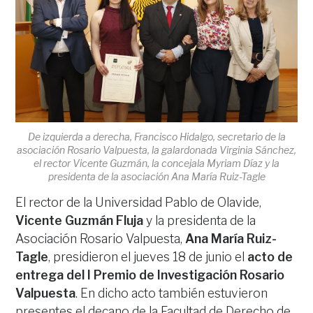
De izquierda a derecha, Francisco Hidalgo, secretario de la
asociación Rosario Valpuesta, la galardonada Virginia Sánchez,
el rector Vicente Guzmán, la concejala Myriam Díaz y la
presidenta de la asociación Ana María Ruiz-Tagle
El rector de la Universidad Pablo de Olavide,
Vicente Guzmán Fluja
y la presidenta de la
Asociación Rosario Valpuesta,
Ana María Ruiz-
Tagle
, presidieron el jueves 18 de junio el
acto de
entrega del I Premio de Investigación Rosario
Valpuesta
. En dicho acto también estuvieron
presentes el decano de la Facultad de Derecho de