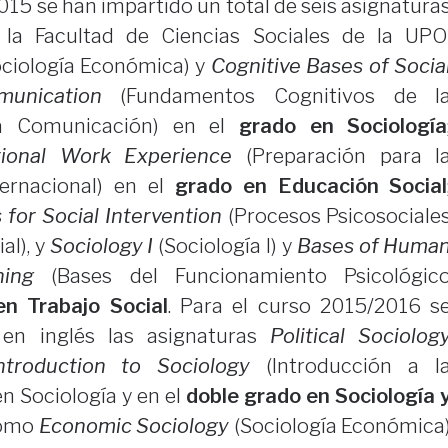
015 se han impartido un total de seis asignatura
la Facultad de Ciencias Sociales de la UPO
ociología Económica) y
Cognitive Bases of Socia
munication
(Fundamentos Cognitivos de l
 la Comunicación) en el
grado en Sociología
tional Work Experience
(Preparación para l
ternacional) en el
grado en Educación Social
for Social Intervention
(Procesos Psicosociale
al), y
Sociology I
(Sociología I) y
Bases of Huma
ning
(Bases del Funcionamiento Psicológic
en Trabajo Social
. Para el curso 2015/2016 s
en inglés las asignaturas
Political Sociolog
ntroduction to Sociology
(Introducción a l
en Sociología y en el
doble grado en Sociología 
como
Economic Sociology
(Sociología Económica