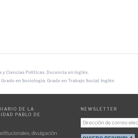
,
,
 y Ciencias Políticas
Docencia en inglés
,
,
,
Grado en Sociología
Grado en Trabajo Social
Inglés
DIARIO DE LA
NEWSLETTER
IDAD PABLO DE
E
nstitucionales, divulgación