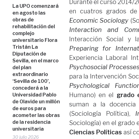
Durante el curso 2014/2
La UPO comenzará
en cuatros grados de 
en agosto las
obras de
Economic Sociology
(S
rehabilitación del
Interaction and Com
complejo
Interacción Social y
universitario Flora
Tristán La
Preparing for Interna
Diputación de
Experiencia Laboral In
Sevilla, en el marco
Psychosocial Processes 
del plan
extraordinario
para la Intervención Soci
‘Sevilla de 100’,
Psychological Functio
concederá a la
Humano) en el
grado 
Universidad Pablo
de Olavide un millón
suman a la docencia 
de euros para
(Sociología Política),
I
acometer las obras
de la residencia
Sociología) en el grado 
universitaria
Ciencias Políticas
así 
30 julio 2026