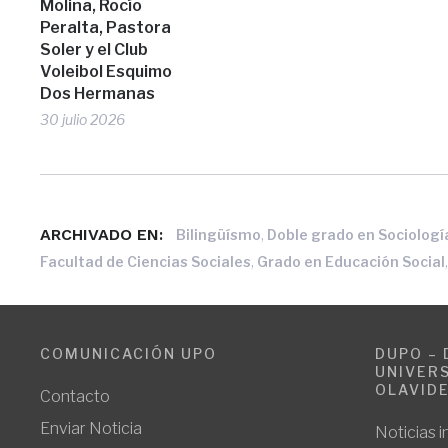
Molina, Rocío
Peralta, Pastora
Soler y el Club
Voleibol Esquimo
Dos Hermanas
30 julio 2026
ARCHIVADO EN:
,
Bilingüísmo
Doble grado en Sociología
,
Facultad de Ciencias Sociales
Grado en Educación Social
COMUNICACIÓN UPO
DUPO – 
UNIVERS
OLAVID
Contacto
Enviar Noticia
Noticias i