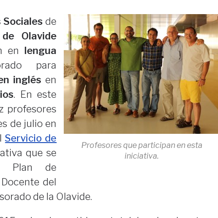
 Sociales
de
 de Olavide
n en
lengua
rado para
en inglés
en
ios
. En este
ez profesores
s de julio en
el
Servicio de
Profesores que participan en esta
iativa que se
iniciativa.
l Plan de
 Docente del
sorado de la Olavide.