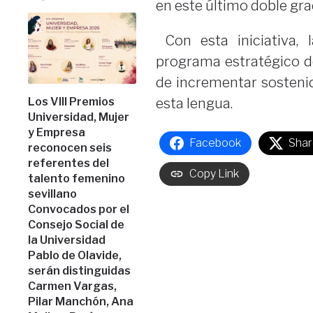
en este último doble gra
Con esta iniciativa, 
programa estratégico de
de incrementar sosteni
Los VIII Premios
esta lengua.
Universidad, Mujer
y Empresa
Facebook
Shar
reconocen seis
referentes del
Copy Link
talento femenino
sevillano
Convocados por el
Consejo Social de
la Universidad
Pablo de Olavide,
serán distinguidas
Carmen Vargas,
Pilar Manchón, Ana