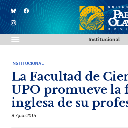
bluesky
facebook
instagram
Institucional
Toggle
sidebar
&
INSTITUCIONAL
navigation
La Facultad de Cien
UPO promueve la 
inglesa de su prof
A
7 julio 2015