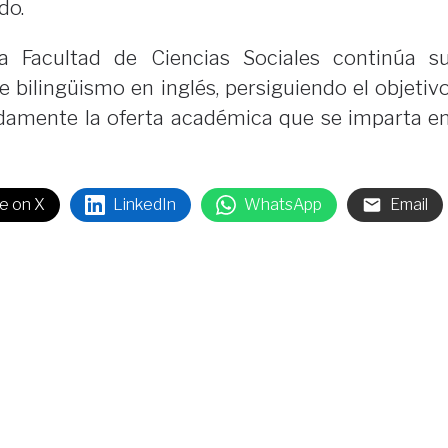
do.
la Facultad de Ciencias Sociales continúa s
 bilingüismo en inglés, persiguiendo el objetiv
damente la oferta académica que se imparta e
e on X
LinkedIn
WhatsApp
Email