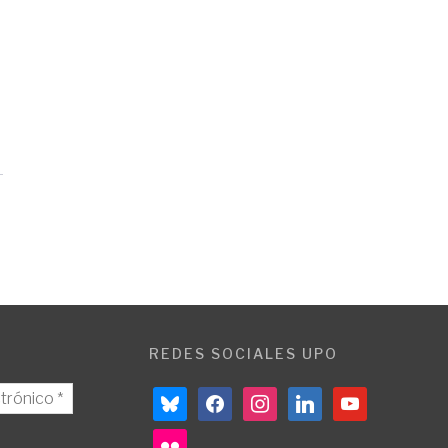
REDES SOCIALES UPO
bluesky
facebook
instagram
linkedin
youtube
flickr