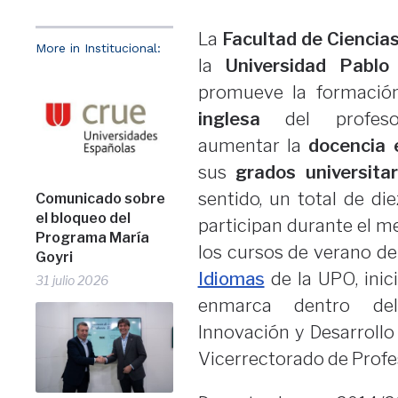
La
Facultad de Ciencias
More in Institucional:
la
Universidad Pablo
promueve la formació
inglesa
del profeso
aumentar la
docencia 
sus
grados universitar
sentido, un total de di
Comunicado sobre
el bloqueo del
participan durante el me
Programa María
los cursos de verano d
Goyri
Idiomas
de la UPO, inic
31 julio 2026
enmarca dentro de
Innovación y Desarrollo
Vicerrectorado de Profe