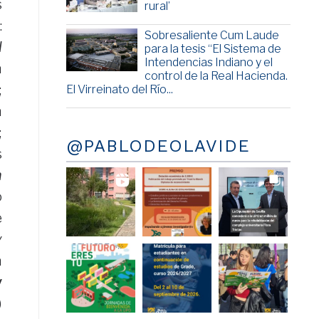
s
rural’
:
Sobresaliente Cum Laude
l
para la tesis “El Sistema de
Intendencias Indiano y el
a
control de la Real Hacienda.
;
El Virreinato del Río...
a
;
@PABLODEOLAVIDE
s
n
o
e
y
a
y
)