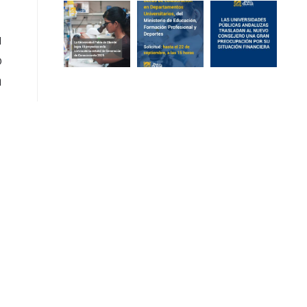
u
o
n