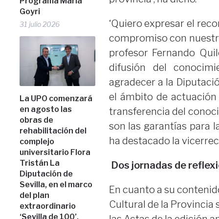
Programa María
Goyri
‘Quiero expresar el rec
31 julio 2026
compromiso con nuestro
profesor Fernando Quil
difusión del conocim
agradecer a la Diputaci
el ámbito de actuación 
La UPO comenzará
en agosto las
transferencia del conoc
obras de
son las garantías para 
rehabilitación del
ha destacado la vicerrec
complejo
universitario Flora
Tristán La
Dos jornadas de reflexi
Diputación de
Sevilla, en el marco
En cuanto a su contenido
del plan
Cultural de la Provincia
extraordinario
‘Sevilla de 100’,