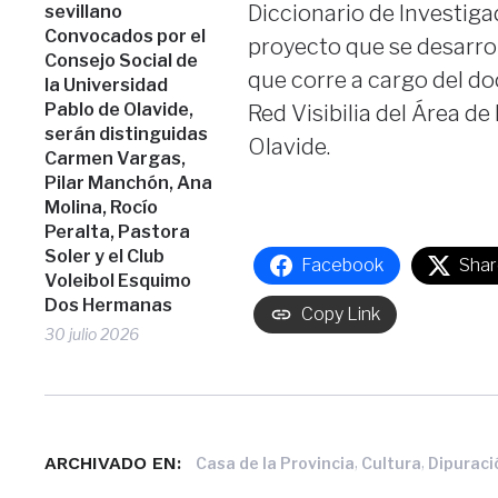
Diccionario de Investigad
sevillano
Convocados por el
proyecto que se desarroll
Consejo Social de
que corre a cargo del do
la Universidad
Pablo de Olavide,
Red Visibilia del Área de
serán distinguidas
Olavide.
Carmen Vargas,
Pilar Manchón, Ana
Molina, Rocío
Peralta, Pastora
Soler y el Club
Facebook
Shar
Voleibol Esquimo
Dos Hermanas
Copy Link
30 julio 2026
ARCHIVADO EN:
,
,
Casa de la Provincia
Cultura
Dipuraci