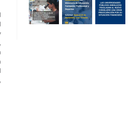
l
l
y
,
n
a
l
,