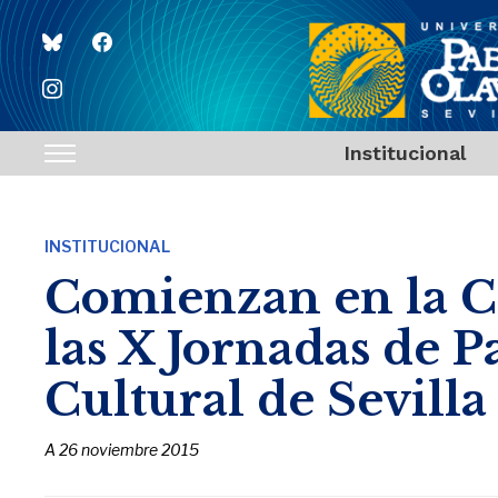
bluesky
facebook
instagram
Institucional
Toggle
sidebar
&
INSTITUCIONAL
navigation
Comienzan en la Ca
las X Jornadas de P
Cultural de Sevilla
A
26 noviembre 2015