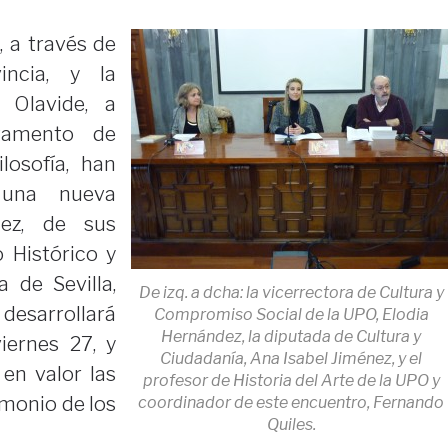
, a través de
ncia, y la
 Olavide, a
tamento de
ilosofía, han
una nueva
iez, de sus
 Histórico y
a de Sevilla,
De izq. a dcha: la vicerrectora de Cultura y
desarrollará
Compromiso Social de la UPO, Elodia
Hernández, la diputada de Cultura y
iernes 27, y
Ciudadanía, Ana Isabel Jiménez, y el
en valor las
profesor de Historia del Arte de la UPO y
imonio de los
coordinador de este encuentro, Fernando
Quiles.