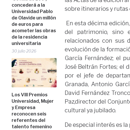
las Actas de la edición 
concederá a la
sobre itinerarios y rutas 
Universidad Pablo
de Olavide un millón
En esta décima edición,
de euros para
acometer las obras
del patrimonio, sino 
de la residencia
relacionados con sus di
universitaria
evolución de la formació
30 julio 2026
García Fernández; el pu
José Beltrán Fortes; el 
por el jefe de depart
Granada, Antonio García
David Fernández Tronco
Los VIII Premios
Paz,director del Conjunt
Universidad, Mujer
y Empresa
cultural ya jubilado.
reconocen seis
referentes del
De especial interés es la
talento femenino