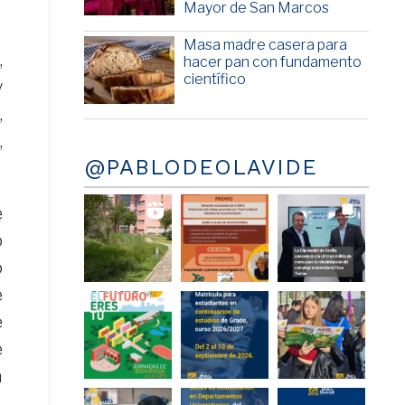
Mayor de San Marcos
Masa madre casera para
,
hacer pan con fundamento
científico
y
,
,
@PABLODEOLAVIDE
e
o
o
e
e
e
a