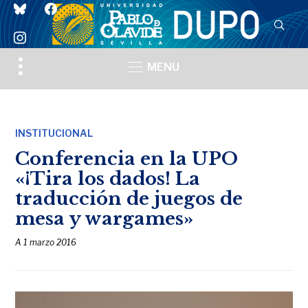
bluesky
facebook
instagram
Toggle
MENU
sidebar
&
navigation
INSTITUCIONAL
Conferencia en la UPO
«¡Tira los dados! La
traducción de juegos de
mesa y wargames»
A
1 marzo 2016