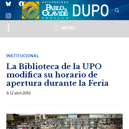
bluesky
facebook
instagram
Toggle
MENU
sidebar
&
navigation
INSTITUCIONAL
La Biblioteca de la UPO
modifica su horario de
apertura durante la Feria
A
12 abril 2016