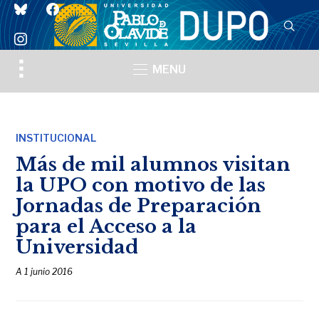
bluesky
facebook
instagram
Toggle
MENU
sidebar
&
navigation
INSTITUCIONAL
Más de mil alumnos visitan
la UPO con motivo de las
Jornadas de Preparación
para el Acceso a la
Universidad
A
1 junio 2016