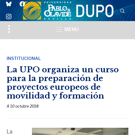
bluesky
facebook
instagram
Toggle
MENU
sidebar
&
navigation
INSTITUCIONAL
La UPO organiza un curso
para la preparación de
proyectos europeos de
movilidad y formación
A
10 octubre 2018
La