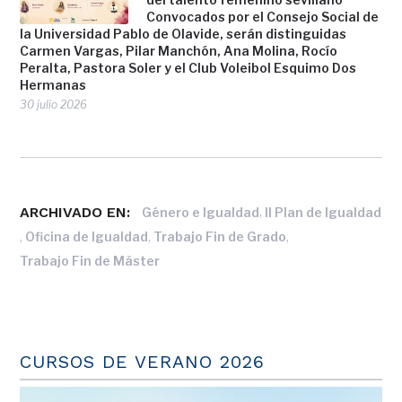
Convocados por el Consejo Social de
la Universidad Pablo de Olavide, serán distinguidas
Carmen Vargas, Pilar Manchón, Ana Molina, Rocío
Peralta, Pastora Soler y el Club Voleibol Esquimo Dos
Hermanas
30 julio 2026
ARCHIVADO EN:
,
Género e Igualdad
II Plan de Igualdad
,
,
,
Oficina de Igualdad
Trabajo Fin de Grado
Trabajo Fin de Máster
CURSOS DE VERANO 2026