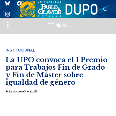
bluesky
facebook
instagram
Toggle
MENU
sidebar
&
navigation
INSTITUCIONAL
La UPO convoca el I Premio
para Trabajos Fin de Grado
y Fin de Máster sobre
igualdad de género
A
12 noviembre 2018