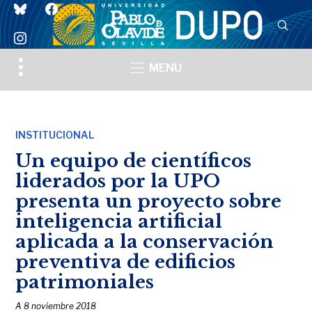
bluesky
facebook
instagram
Toggle
MENU
sidebar
&
navigation
INSTITUCIONAL
Un equipo de científicos
liderados por la UPO
presenta un proyecto sobre
inteligencia artificial
aplicada a la conservación
preventiva de edificios
patrimoniales
A
8 noviembre 2018