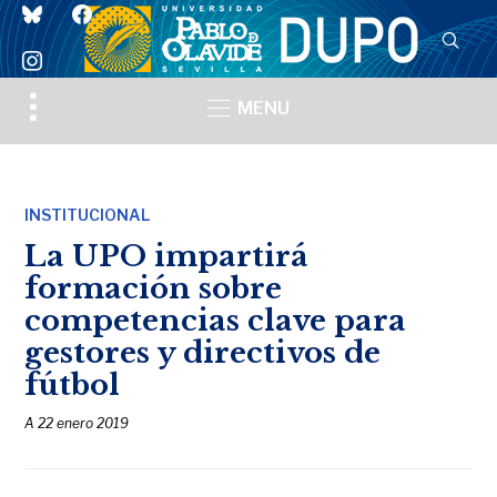
bluesky
facebook
instagram
Toggle
MENU
sidebar
&
navigation
INSTITUCIONAL
La UPO impartirá
formación sobre
competencias clave para
gestores y directivos de
fútbol
A
22 enero 2019