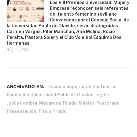
Los VIII Premios Universidad, Mujer y
Empresa reconocen seis referentes
del talento femenino sevillano
Convocados por el Consejo Social de
la Universidad Pablo de Olavide, serán distinguidas
Carmen Vargas, Pilar Manchón, Ana Molina, Rocío
Peralta, Pastora Soler y el Club Voleibol Esquimo Dos
Hermanas
30 julio 2026
ARCHIVADO EN:
,
Escuela Superior de Hostelería
,
,
Fundación Universidad Pablo de Olavide
Inglés
,
,
,
,
Jesús Cambra
Macarena Tejada
Máster
Postgrado
,
Presentación
Título Propio