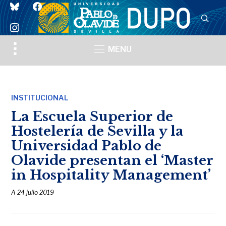
bluesky
facebook
instagram
Toggle
MENU
sidebar
&
navigation
INSTITUCIONAL
La Escuela Superior de
Hostelería de Sevilla y la
Universidad Pablo de
Olavide presentan el ‘Master
in Hospitality Management’
A
24 julio 2019