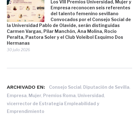
Los VIII Premios Universidad, Mujer y
Empresa reconocen seis referentes
del talento femenino sevillano
Convocados por el Consejo Social de
la Universidad Pablo de Olavide, serán distinguidas
Carmen Vargas, Pilar Manchón, Ana Molina, Rocío
Peralta, Pastora Soler y el Club Voleibol Esquimo Dos
Hermanas
30 julio 2026
ARCHIVADO EN:
,
,
Consejo Social
Diputación de Sevilla
,
,
,
,
Empresa
Mujer
Premios Roma
Universidad
vicerrector de Estrategia Empleabilidad y
Emprendimiento