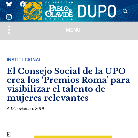
bluesky
facebook
instagram
Toggle
MENU
sidebar
&
navigation
INSTITUCIONAL
El Consejo Social de la UPO
crea los ‘Premios Roma’ para
visibilizar el talento de
mujeres relevantes
A
12 noviembre 2019
El