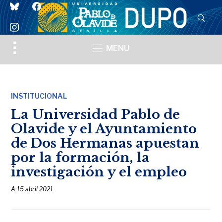
bluesky
facebook
instagram
Toggle
MENU
sidebar
&
navigation
INSTITUCIONAL
La Universidad Pablo de
Olavide y el Ayuntamiento
de Dos Hermanas apuestan
por la formación, la
investigación y el empleo
A
15 abril 2021