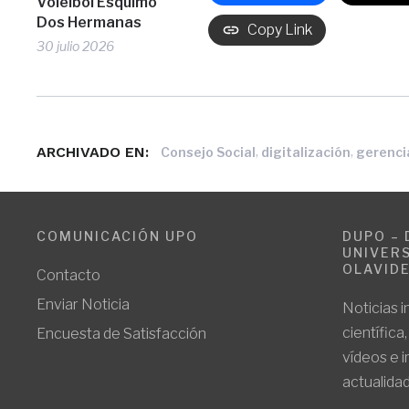
Voleibol Esquimo
Dos Hermanas
Copy Link
30 julio 2026
ARCHIVADO EN:
,
,
Consejo Social
digitalización
gerenci
COMUNICACIÓN UPO
DUPO – 
UNIVERS
OLAVID
Contacto
Enviar Noticia
Noticias i
científica
Encuesta de Satisfacción
vídeos e 
actualidad