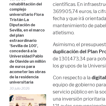
científicas. En infraestr
rehabilitación del
complejo
369905,74 euros, la cifr
universitario Flora
fecha y que irá orientada
Tristán La
Diputación de
mantenimiento de pabello
Sevilla, en el marco
atletismo.
del plan
extraordinario
Asimismo, el presupuest
‘Sevilla de 100’,
concederá a la
duplicación del Plan Pr
Universidad Pablo
de 1301473,34 para poten
de Olavide un millón
los grupos de la Univers
de euros para
acometer las obras
de la residencia
Con respecto a la
digita
universitaria
equipo de gobierno para 
30 julio 2026
servicio público en la s
una inversión prioritaria