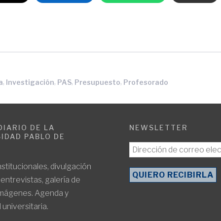
,
,
,
,
a
Investigación
PAS
Presupuesto
Profesorado
DIARIO DE LA
NEWSLETTER
IDAD PABLO DE
E
nstitucionales, divulgación
, entrevistas, galería de
imágenes. Agenda y
 universitaria.