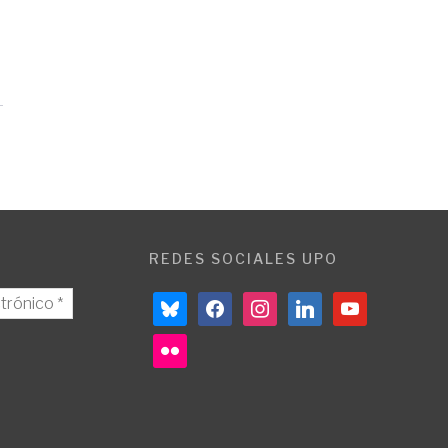
REDES SOCIALES UPO
bluesky
facebook
instagram
linkedin
youtube
flickr