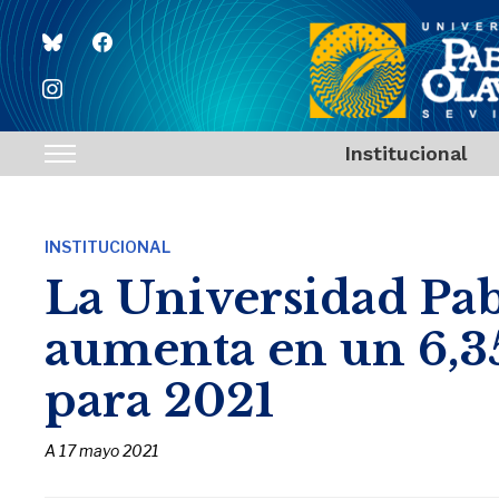
bluesky
facebook
instagram
Institucional
Toggle
sidebar
&
INSTITUCIONAL
navigation
La Universidad Pab
aumenta en un 6,3
para 2021
A
17 mayo 2021