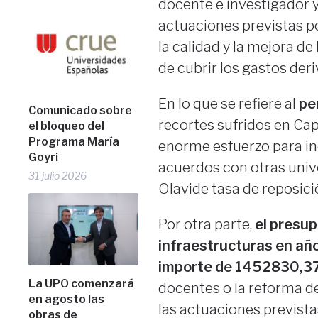
docente e investigador y
actuaciones previstas po
la calidad y la mejora de
de cubrir los gastos deriv
En lo que se refiere al
pe
Comunicado sobre
recortes sufridos en Capí
el bloqueo del
Programa María
enorme esfuerzo para in
Goyri
acuerdos con otras univ
31 julio 2026
Olavide tasa de reposici
Por otra parte,
el presup
infraestructuras en añ
importe de 1452830,37
La UPO comenzará
docentes o la reforma de
en agosto las
las actuaciones prevista
obras de