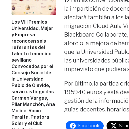
121 aulas convencionale
la impartición de docenci
afectará también a los l
Los VIII Premios
migración Cloud Aula Vir
Universidad, Mujer
Blackboard Collaborate, 
y Empresa
reconocen seis
aforo o la mejora de herr
referentes del
que la Universidad Pablo
talento femenino
las universidades públic
sevillano
Convocados por el
imprevisto que pudiera s
Consejo Social de
la Universidad
Por último, la partida or
Pablo de Olavide,
195940 euros y está des
serán distinguidas
Carmen Vargas,
gestión de la informació
Pilar Manchón, Ana
guías docentes, horarios
Molina, Rocío
Peralta, Pastora
Soler y el Club
Facebook
Shar