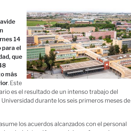
lavide
ón
ernes 14
 para el
dad, que
48
to más
ior
. Este
io es el resultado de un intenso trabajo del
a Universidad durante los seis primeros meses de
O asume los acuerdos alcanzados con el personal