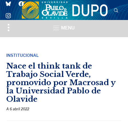
bluesky
facebook
instagram
Toggle
MENU
sidebar
&
navigation
INSTITUCIONAL
Nace el think tank de
Trabajo Social Verde,
promovido por Macrosad y
la Universidad Pablo de
Olavide
A
6 abril 2022