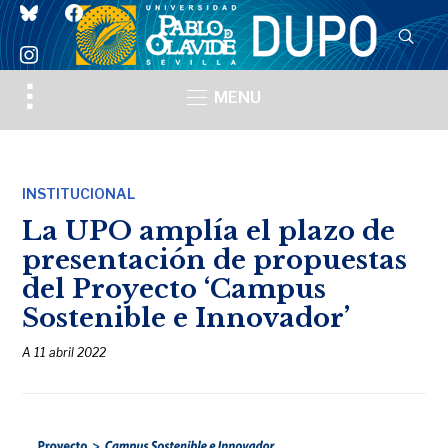
bluesky
facebook
instagram
Toggle
MENU
sidebar
&
navigation
INSTITUCIONAL
La UPO amplía el plazo de
presentación de propuestas
del Proyecto ‘Campus
Sostenible e Innovador’
A
11 abril 2022