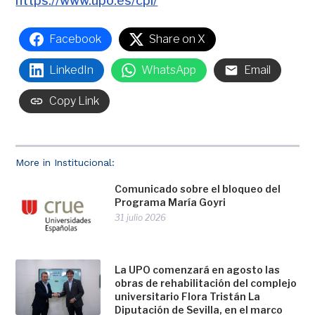
https://www.upo.es/cpi/
Facebook
Share on X
LinkedIn
WhatsApp
Email
Copy Link
More in Institucional:
Comunicado sobre el bloqueo del
Programa María Goyri
31 julio 2026
La UPO comenzará en agosto las
obras de rehabilitación del complejo
universitario Flora Tristán La
Diputación de Sevilla, en el marco