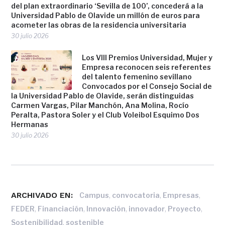
del plan extraordinario ‘Sevilla de 100’, concederá a la
Universidad Pablo de Olavide un millón de euros para
acometer las obras de la residencia universitaria
30 julio 2026
Los VIII Premios Universidad, Mujer y
Empresa reconocen seis referentes
del talento femenino sevillano
Convocados por el Consejo Social de
la Universidad Pablo de Olavide, serán distinguidas
Carmen Vargas, Pilar Manchón, Ana Molina, Rocío
Peralta, Pastora Soler y el Club Voleibol Esquimo Dos
Hermanas
30 julio 2026
ARCHIVADO EN:
,
,
,
Campus
convocatoria
Empresas
,
,
,
,
,
FEDER
Financiación
Innovación
innovador
Proyecto
,
Sostenibilidad
sostenible