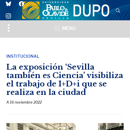
bluesky
facebook
instagram
Toggle
MENU
sidebar
&
navigation
INSTITUCIONAL
La exposición ‘Sevilla
también es Ciencia’ visibiliza
el trabajo de I+D+i que se
realiza en la ciudad
A
16 noviembre 2022