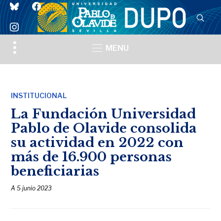
bluesky
facebook
instagram
Toggle
MENU
sidebar
&
navigation
INSTITUCIONAL
La Fundación Universidad
Pablo de Olavide consolida
su actividad en 2022 con
más de 16.900 personas
beneficiarias
A
5 junio 2023