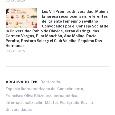
30 julio 2026
Los VIII Premios Universidad, Mujer y
Empresa reconocen seis referentes
del talento femenino sevillano
Convocados por el Consejo Social de
la Universidad Pablo de Olavide, serán distinguidas
Carmen Vargas, Pilar Manchón, Ana Molina, Rocío
Peralta, Pastora Soler y el Club Voleibol Esquimo Dos
Hermanas
30 julio 2026
ARCHIVADO EN:
,
Doctorado
,
Espacio Iberoamericano del Conocimiento
,
,
Francisco Oliva Blázquez
Iberoamérica
,
,
,
,
Internacionalización
Máster
Postgrado
Sevilla
Universidades