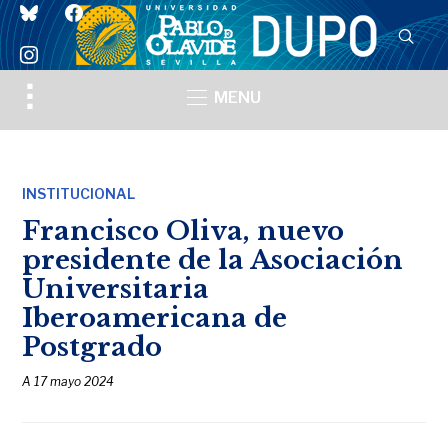
bluesky
facebook
instagram
Toggle
MENU
sidebar
&
navigation
INSTITUCIONAL
Francisco Oliva, nuevo
presidente de la Asociación
Universitaria
Iberoamericana de
Postgrado
A
17 mayo 2024