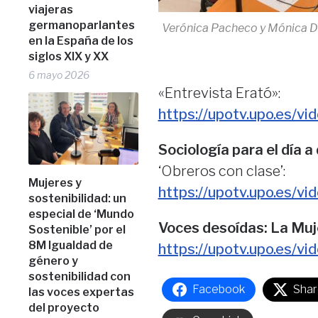
viajeras
germanoparlantes
Verónica Pacheco y Mónica 
en la España de los
siglos XIX y XX
6 mayo 2026
«Entrevista Erató»:
https://upotv.upo.es/
Sociología para el día a 
‘Obreros con clase’:
Mujeres y
https://upotv.upo.es/
sostenibilidad: un
especial de ‘Mundo
Voces desoídas: La Muj
Sostenible’ por el
8M Igualdad de
https://upotv.upo.es
género y
sostenibilidad con
Facebook
Shar
las voces expertas
del proyecto