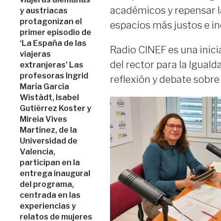
académicos y repensar l
y austriacas
protagonizan el
espacios más justos e in
primer episodio de
‘La España de las
Radio CINEF es una inici
viajeras
del rector para la Igual
extranjeras’ Las
profesoras Ingrid
reflexión y debate sobre
María García
Wistädt, Isabel
Gutiérrez Koster y
Mireia Vives
Martínez, de la
Universidad de
Valencia,
participan en la
entrega inaugural
del programa,
centrada en las
experiencias y
relatos de mujeres