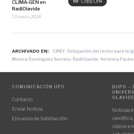
Copy Link
CLIMA‑GEN en
RadiOlavide
13 marzo 2026
ARCHIVADO EN:
,
CINEF
Delegación del rector para la 
,
,
Mónica Domínguez Serrano
RadiOlavide
Verónica Pache
COMUNICACIÓN UPO
DUPO – 
UNIVERS
OLAVID
Contacto
Enviar Noticia
Noticias i
científica
Encuesta de Satisfacción
vídeos e 