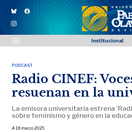
bluesky
facebook
instagram
Institucional
Toggle
sidebar
&
PODCAST
navigation
Radio CINEF: Voces
resuenan en la uni
La emisora universitaria estrena 'Rad
sobre feminismo y género en la educa
A
18 marzo 2025