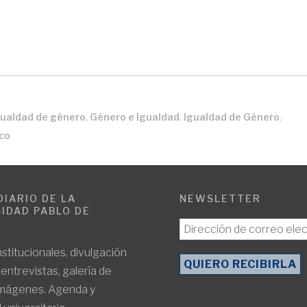
,
,
,
igualdad de género
Género e Igualdad
Igualdad de Género
co
DIARIO DE LA
NEWSLETTER
IDAD PABLO DE
E
nstitucionales, divulgación
, entrevistas, galería de
imágenes. Agenda y