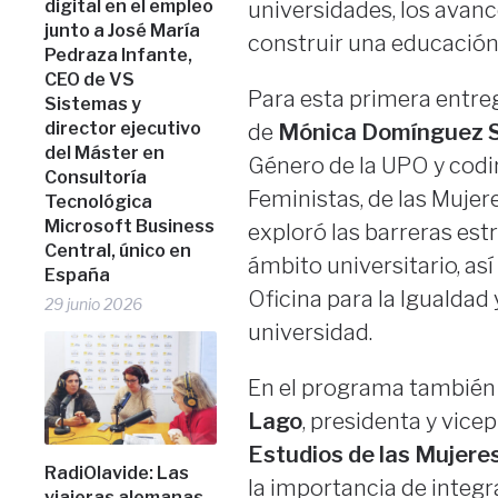
digital en el empleo
universidades, los avanc
junto a José María
construir una educación 
Pedraza Infante,
CEO de VS
Para esta primera entre
Sistemas y
director ejecutivo
de
Mónica Domínguez 
del Máster en
Género de la UPO y codir
Consultoría
Feministas, de las Mujer
Tecnológica
Microsoft Business
exploró las barreras est
Central, único en
ámbito universitario, as
España
Oficina para la Igualdad
29 junio 2026
universidad.
En el programa también
Lago
, presidenta y vice
Estudios de las Mujere
RadiOlavide: Las
la importancia de integr
viajeras alemanas