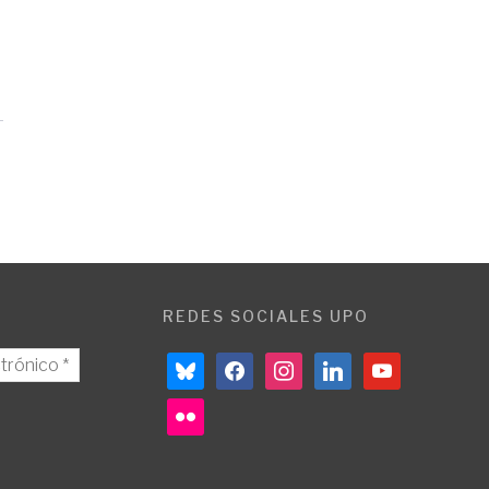
REDES SOCIALES UPO
bluesky
facebook
instagram
linkedin
youtube
flickr