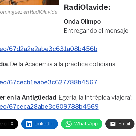
RadiOlavide:
Domínguez en RadiOlavide
Onda Olimpo
–
Entregando el mensaje
video/67d2a2e2abe3c631a08b456b
día
. De la Academia a la práctica cotidiana
video/67cecb1eabe3c627788b4567
er en la Antigüedad
‘Egeria, la intrépida viajera’:
/video/67ceca28abe3c609788b4569
e on X
LinkedIn
WhatsApp
Email