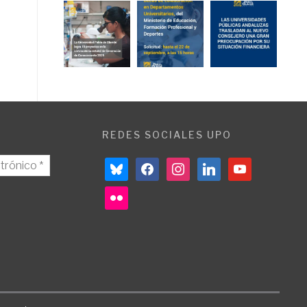
REDES SOCIALES UPO
bluesky
facebook
instagram
linkedin
youtube
flickr