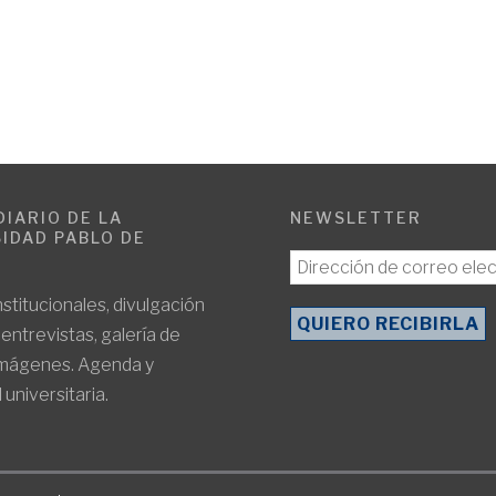
DIARIO DE LA
NEWSLETTER
IDAD PABLO DE
E
nstitucionales, divulgación
, entrevistas, galería de
imágenes. Agenda y
 universitaria.