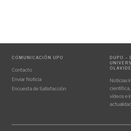
COMUNICACIÓN UPO
DUPO – 
UNIVERS
OLAVID
Contacto
Enviar Noticia
Noticias i
científica
Encuesta de Satisfacción
vídeos e 
actualidad