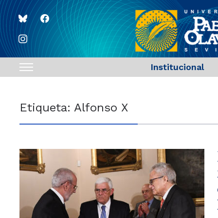
bluesky
facebook
instagram
Institucional
Toggle
sidebar
&
Etiqueta:
Alfonso X
navigation