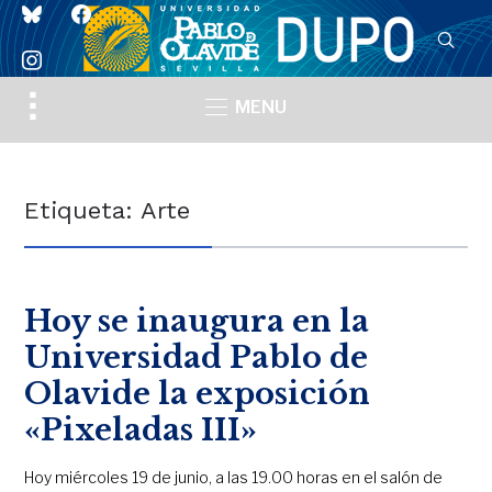
bluesky
facebook
instagram
Toggle
MENU
sidebar
&
navigation
Etiqueta:
Arte
Hoy se inaugura en la
Universidad Pablo de
Olavide la exposición
«Pixeladas III»
Hoy miércoles 19 de junio, a las 19.00 horas en el salón de