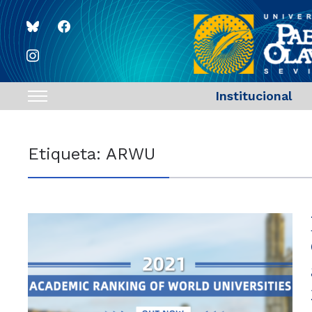
bluesky
facebook
instagram
Institucional
Toggle
sidebar
&
Etiqueta:
ARWU
navigation