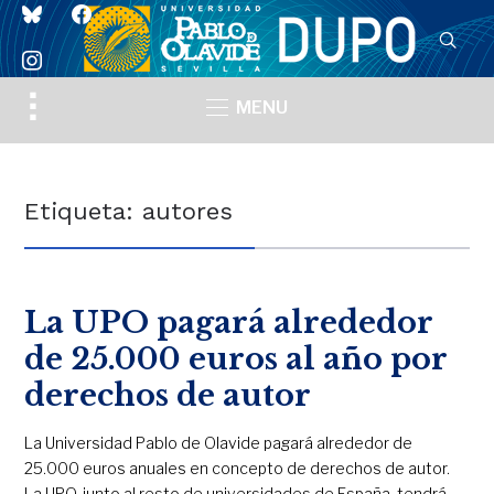
bluesky
facebook
instagram
Toggle
MENU
sidebar
&
navigation
Etiqueta:
autores
La UPO pagará alrededor
de 25.000 euros al año por
derechos de autor
La Universidad Pablo de Olavide pagará alrededor de
25.000 euros anuales en concepto de derechos de autor.
La UPO, junto al resto de universidades de España, tendrá