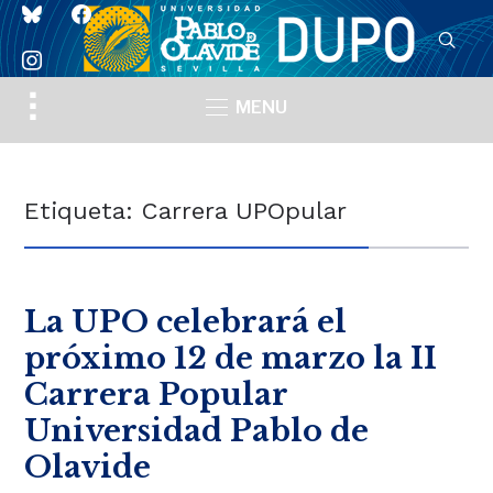
bluesky
facebook
instagram
Toggle
MENU
sidebar
&
navigation
Etiqueta:
Carrera UPOpular
La UPO celebrará el
próximo 12 de marzo la II
Carrera Popular
Universidad Pablo de
Olavide