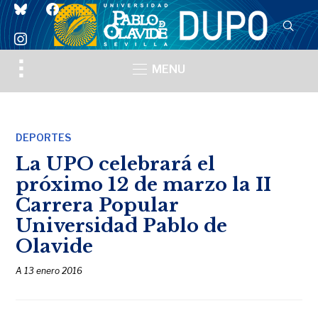
bluesky
facebook
instagram
Toggle
MENU
sidebar
&
navigation
DEPORTES
La UPO celebrará el
próximo 12 de marzo la II
Carrera Popular
Universidad Pablo de
Olavide
A
13 enero 2016