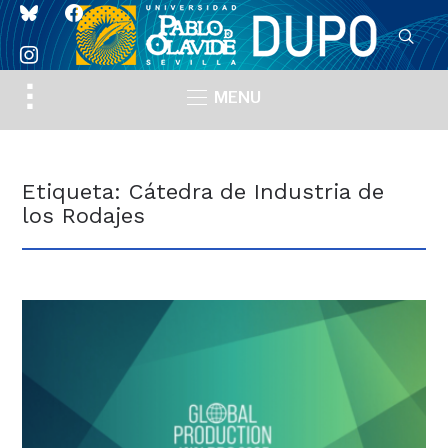
bluesky
facebook
instagram
Toggle
MENU
sidebar
&
navigation
Etiqueta:
Cátedra de Industria de
los Rodajes