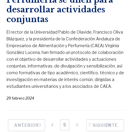
desarrollar actividades
conjuntas
El rector de la Universidad Pablo de Olavide, Francisco Oliva
Blázquez, y la presidenta de la Confederación Andaluza de
Empresarios de Alimentación y Perfumería (CAEA) Virginia
González Lucena, han firmado un protocolo de colaboración
con el objetivo de desarrollar actividades y actuaciones
conjuntas, informativas, de divulgación y sensibilización, así
como formativas de tipo académico, científico, técnico y de
investigación en materias de interés común, dirigidas a
estudiantes universitarios y a los asociados de CAEA.
29 febrero 2024
1
…
3
4
5
6
7
…
32
ANTERIOR
SIGUIENTE