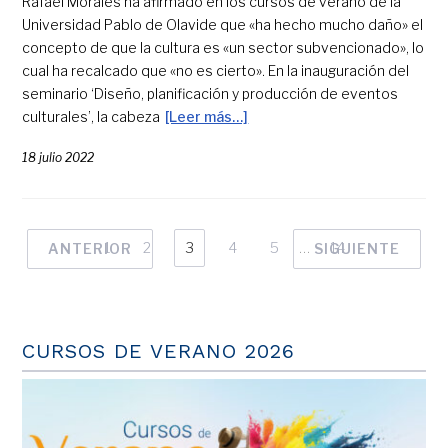
Rafael Morales ha afirmado en los cursos de verano de la
Universidad Pablo de Olavide que «ha hecho mucho daño» el
concepto de que la cultura es «un sector subvencionado», lo
cual ha recalcado que «no es cierto». En la inauguración del
seminario ‘Diseño, planificación y producción de eventos
culturales’, la cabeza
[Leer más…]
18 julio 2022
1
2
3
4
5
…
14
ANTERIOR
SIGUIENTE
CURSOS DE VERANO 2026