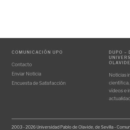
COMUNICACIÓN UPO
DUPO – 
UNIVERS
OLAVID
Contacto
Enviar Noticia
Noticias i
científica
Encuesta de Satisfacción
vídeos e 
actualidad
2003 - 2026 Universidad Pablo de Olavide, de Sevilla - Comun