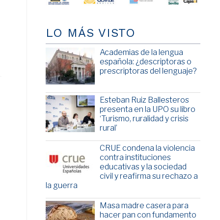
LO MÁS VISTO
Academias de la lengua
española: ¿descriptoras o
prescriptoras del lenguaje?
Esteban Ruiz Ballesteros
presenta en la UPO su libro
‘Turismo, ruralidad y crisis
rural’
CRUE condena la violencia
contra instituciones
educativas y la sociedad
civil y reafirma su rechazo a
la guerra
Masa madre casera para
hacer pan con fundamento