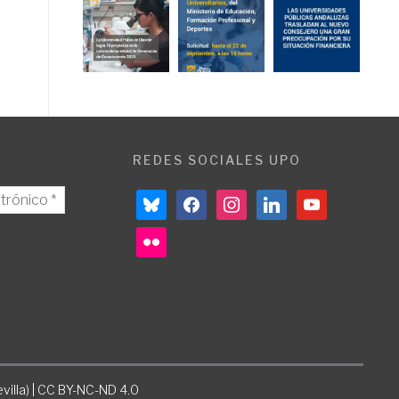
REDES SOCIALES UPO
bluesky
facebook
instagram
linkedin
youtube
flickr
villa) | CC BY-NC-ND 4.0