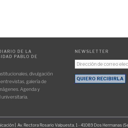
DIARIO DE LA
NEWSLETTER
IDAD PABLO DE
E
nstitucionales, divulgación
, entrevistas, galería de
imágenes. Agenda y
 universitaria.
icación | Av. Rectora Rosario Valpuesta, 1 - 41089 Dos Hermanas (Se