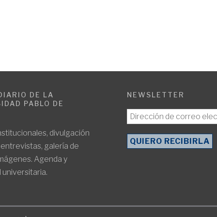
DIARIO DE LA
NEWSLETTER
IDAD PABLO DE
E
nstitucionales, divulgación
, entrevistas, galería de
imágenes. Agenda y
 universitaria.