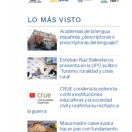
LO MÁS VISTO
Academias de la lengua
española: ¿descriptoras o
prescriptoras del lenguaje?
Esteban Ruiz Ballesteros
presenta en la UPO su libro
‘Turismo, ruralidad y crisis
rural’
CRUE condena la violencia
contra instituciones
educativas y la sociedad
civil y reafirma su rechazo a
la guerra
Masa madre casera para
hacer pan con fundamento