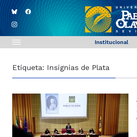
bluesky
facebook
instagram
Institucional
Toggle
sidebar
&
Etiqueta:
Insignias de Plata
navigation