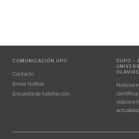
COMUNICACIÓN UPO
DUPO – 
UNIVERS
OLAVID
Contacto
Enviar Noticia
Noticias i
científica
Encuesta de Satisfacción
vídeos e 
actualidad