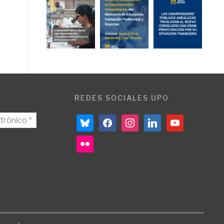
REDES SOCIALES UPO
bluesky
facebook
instagram
linkedin
youtube
flickr