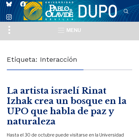
bluesky
facebook
instagram
Toggle
MENU
sidebar
&
navigation
Etiqueta:
Interacción
La artista israelí Rinat
Izhak crea un bosque en la
UPO que habla de paz y
naturaleza
Hasta el 30 de octubre puede visitarse en la Universidad