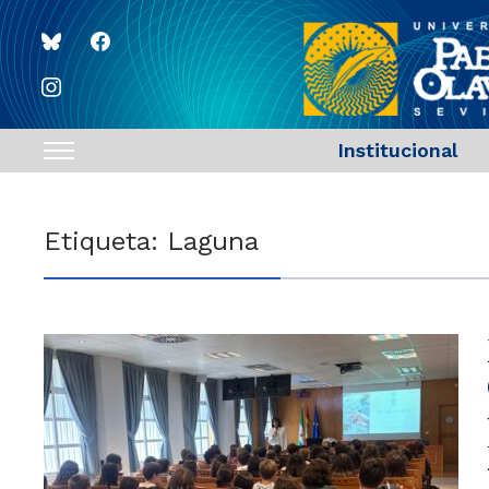
bluesky
facebook
instagram
Institucional
Toggle
sidebar
&
Etiqueta:
Laguna
navigation