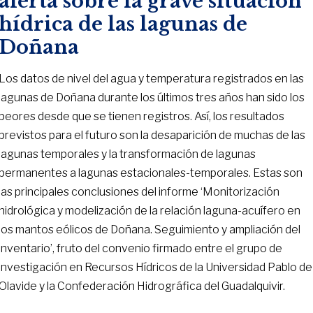
alerta sobre la grave situación
hídrica de las lagunas de
Doñana
Los datos de nivel del agua y temperatura registrados en las
lagunas de Doñana durante los últimos tres años han sido los
peores desde que se tienen registros. Así, los resultados
previstos para el futuro son la desaparición de muchas de las
lagunas temporales y la transformación de lagunas
permanentes a lagunas estacionales-temporales. Estas son
las principales conclusiones del informe ‘Monitorización
hidrológica y modelización de la relación laguna-acuífero en
los mantos eólicos de Doñana. Seguimiento y ampliación del
inventario’, fruto del convenio firmado entre el grupo de
investigación en Recursos Hídricos de la Universidad Pablo de
Olavide y la Confederación Hidrográfica del Guadalquivir.