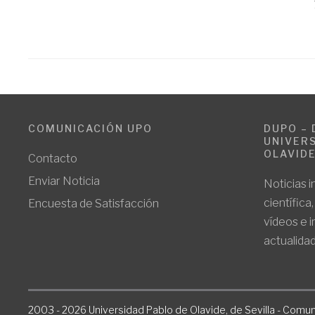
COMUNICACIÓN UPO
DUPO – 
UNIVERS
OLAVID
Contacto
Enviar Noticia
Noticias i
científica
Encuesta de Satisfacción
vídeos e 
actualidad
2003 - 2026 Universidad Pablo de Olavide, de Sevilla - Comun