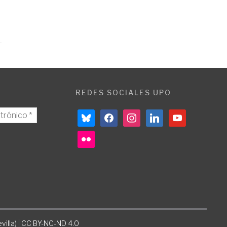
REDES SOCIALES UPO
bluesky
facebook
instagram
linkedin
youtube
flickr
villa) | CC BY-NC-ND 4.0