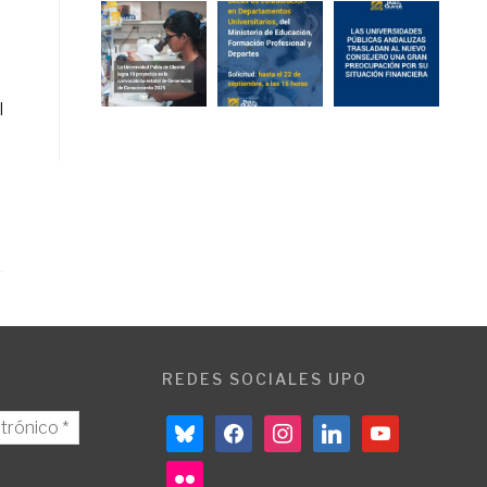
l
REDES SOCIALES UPO
bluesky
facebook
instagram
linkedin
youtube
flickr