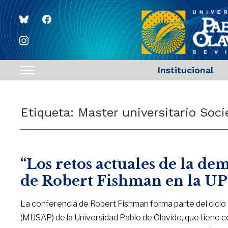
bluesky
facebook
instagram
Institucional
Toggle
sidebar
&
Etiqueta:
Master universitario Soci
navigation
“Los retos actuales de la de
de Robert Fishman en la U
La conferencia de Robert Fishman forma parte del ciclo d
(MUSAP) de la Universidad Pablo de Olavide, que tiene c