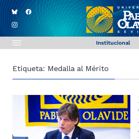
bluesky
facebook
instagram
Institucional
Toggle
sidebar
&
Etiqueta:
Medalla al Mérito
navigation