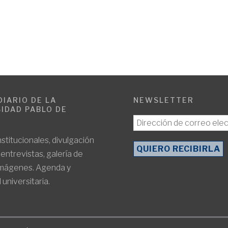
DIARIO DE LA
NEWSLETTER
IDAD PABLO DE
E
nstitucionales, divulgación
, entrevistas, galería de
imágenes. Agenda y
 universitaria.