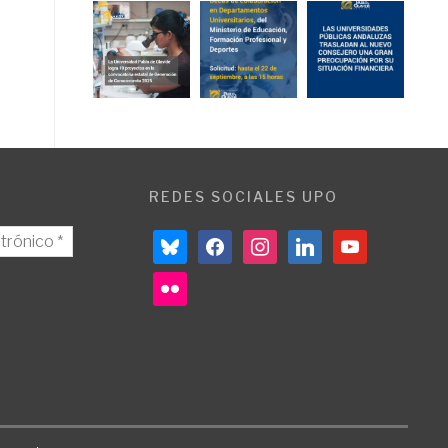
REDES SOCIALES UPO
bluesky
facebook
instagram
linkedin
youtube
flickr