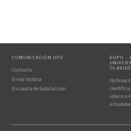
COMUNICACIÓN UPO
DUPO – 
UNIVERS
OLAVID
Contacto
Enviar Noticia
Noticias i
científica
Encuesta de Satisfacción
vídeos e 
actualidad